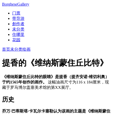
Borghese
Gallery
门票
带导游
創作者
未分类
住哪里
花园
首页
未分类
绘画
提香的《维纳斯蒙住丘比特》
《维纳斯蒙住丘比特的眼睛》是提香（提齐安诺·维切利奥）
于约1565年创作的画作。
这幅油画尺寸为116 x 184厘米，现
藏于罗马博尔盖塞美术馆的第XX展厅。
历史
乔万·巴蒂斯塔·卡瓦尔卡塞勒认为该画的主题是《维纳斯蒙住