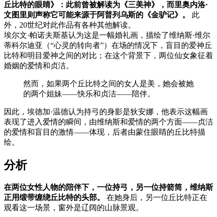
丘比特的眼睛》：此前曾被解读为《三美神》，而里奥内洛·
文图里则声称它可能来源于阿普列乌斯的《金驴记》。
此
外，20世纪对此作品有各种其他解读。
埃尔文·帕诺夫斯基认为这是一幅婚礼画，描绘了维纳斯·维尔
蒂科尔迪亚（“心灵的转向者”）在场的情况下，盲目的爱神丘
比特和明目爱神之间的对比；在这个背景下，两位仙女象征着
婚姻的爱情和贞洁。
然而，如果两个丘比特之间的女人是美，她会被她
的两个姐妹——快乐和贞洁——陪伴。
因此，埃德加·温德认为持弓的身影是狄安娜，他表示这幅画
表现了进入爱情的瞬间，由维纳斯和爱情的两个方面——贞洁
的爱情和盲目的激情——体现，后者由蒙住眼睛的丘比特描
绘。
分析
在两位女性人物的陪伴下，一位持弓，另一位持箭筒，维纳斯
正用缎带缠绕丘比特的头部。
在她身后，另一位丘比特正在
观看这一场景，窗外是辽阔的山脉景观。