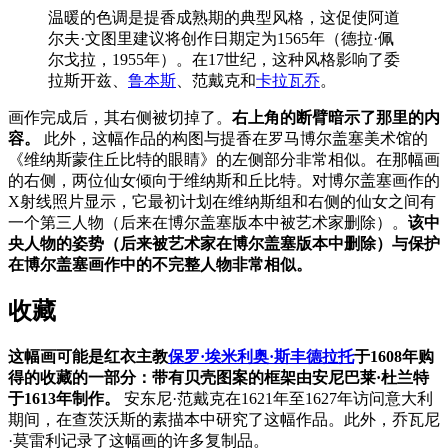
温暖的色调是提香成熟期的典型风格，这促使阿道
尔夫·文图里建议将创作日期定为1565年（德拉·佩
尔戈拉，1955年）。在17世纪，这种风格影响了委
拉斯开兹、
鲁本斯
、范戴克和
卡拉瓦乔
。
画作完成后，其右侧被切掉了。
右上角的断臂暗示了那里的内
容。
此外，这幅作品的构图与提香在罗马博尔盖塞美术馆的
《维纳斯蒙住丘比特的眼睛》的左侧部分非常相似。在那幅画
的右侧，两位仙女倾向于维纳斯和丘比特。对博尔盖塞画作的
X射线照片显示，它最初计划在维纳斯组和右侧的仙女之间有
一个第三人物（后来在博尔盖塞版本中被艺术家删除）。
该中
央人物的姿势（后来被艺术家在博尔盖塞版本中删除）与保护
在博尔盖塞画作中的不完整人物非常相似。
收藏
这幅画可能是红衣主教
保罗·埃米利奥·斯丰德拉托
于1608年购
得的收藏的一部分：带有贝壳图案的框架由安尼巴莱·杜兰特
于1613年制作。
安东尼·范戴克在1621年至1627年访问意大利
期间，在查茨沃斯的素描本中研究了这幅作品。此外，乔瓦尼
·莫雷利记录了这幅画的许多复制品。