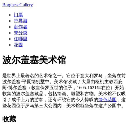
Borghese
Gallery
门票
带导游
創作者
未分类
住哪里
花园
波尔盖塞美术馆
是世界上最著名的艺术馆之一。它位于意大利罗马，坐落在前
波尔盖塞·平夏纳别墅中。美术馆收藏了大量由枢机主教西庇
阿·博尔盖塞（教皇保罗五世的侄子，1605-1621年在位）开始
收集的波尔盖塞藏品，包括绘画、雕塑和古物。美术馆不仅吸
引了成千上万的游客，还有环绕它的令人惊叹的
绿色花园
，这
些花园位于罗马第三大公园内，美术馆就坐落在这片公园中。
收藏