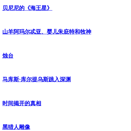
贝尼尼的《海王星》
山羊阿玛尔忒亚、婴儿朱庇特和牧神
烛台
马库斯·库尔提乌斯跳入深渊
时间揭开的真相
黑猎人雕像