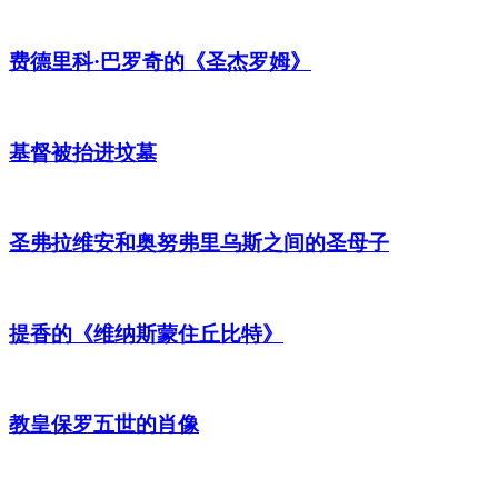
费德里科·巴罗奇的《圣杰罗姆》
基督被抬进坟墓
圣弗拉维安和奥努弗里乌斯之间的圣母子
提香的《维纳斯蒙住丘比特》
教皇保罗五世的肖像