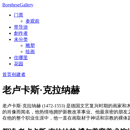
Borghese
Gallery
门票
参观前
带导游
創作者
未分类
雕塑
绘画
住哪里
花园
首页
创建者
老卢卡斯·克拉纳赫
老卢卡斯·克拉纳赫 (1472-1553) 是德国文艺复兴时
的肖像而闻名，他热情地拥护新教改革事业。他最亲密的朋友
在他的整个职业生涯中，他一直在画取材于神话和宗教的裸体