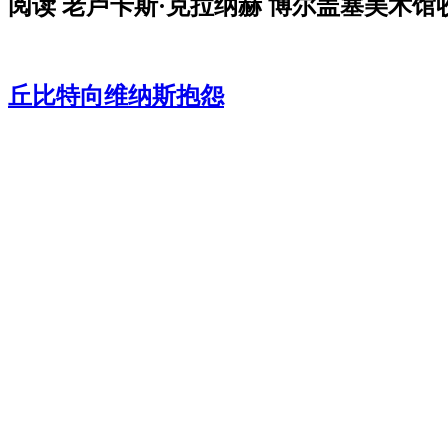
阅读 老卢卡斯·克拉纳赫 博尔盖塞美术馆
丘比特向维纳斯抱怨